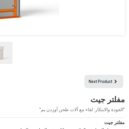
Next Product
مفلتر جيت
"الجودة والابتكار: لقاء مع آلات طحن أوزدن يم"
مفلتر جيت