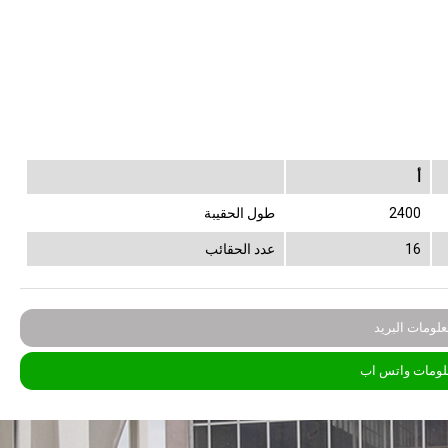
أ
2400
طول الحقيبة
16
عدد الحقائب
لومات البريد
لومات واتس اب