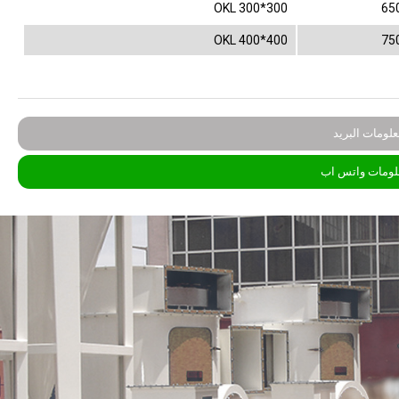
OKL 300*300
65
OKL 400*400
75
لومات البريد
لومات واتس اب