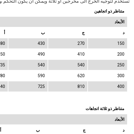
تستخدم لتوجيه الخرج الى مخرجين او ثلاثة ويمكن ان يكون التحكم 
متناظر ذو اتجاهين
الأبعاد
د
ج
ب
أ
580
430
270
150
650
490
410
200
735
540
540
250
780
590
620
300
840
725
810
400
متناظر ذو ثلاثة اتجاهات
الأبعاد
د
ج
ب
أ