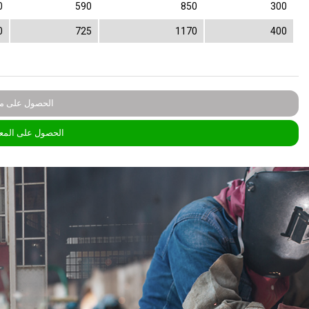
0
590
850
300
0
725
1170
400
الحصول على مع
الحصول على المع