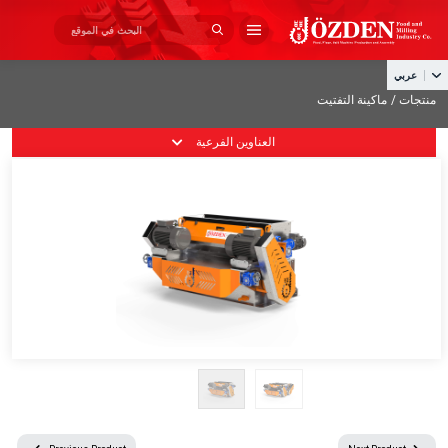
×
×
من نحن
عربي
منتجات /
ماكينة التفتيت
» الصفحة الرئيسية
منتجات
العناوين الفرعية
» من نحن
الإنتاج
» منتجات
مشاريع
فهرس
» الإنتاج
اتصال
» مشاريع
» فهرس
» اتصال
+90 332 345 03 25
info@ozdenyemmak.com