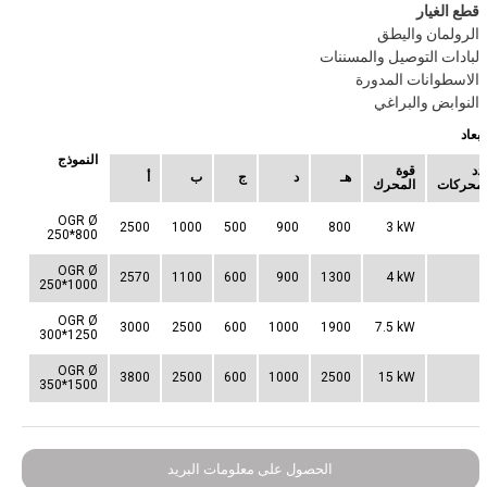
قطع الغيار
الرولمان واليطق
لبادات التوصيل والمسننات
الاسطوانات المدورة
النوابض والبراغي
أبعاد
النموذج
دد
قوة
هـ
د
ج
ب
أ
لمحركات
المحرك
OGR Ø
2500
1000
500
900
800
3 kW
250*800
OGR Ø
2570
1100
600
900
1300
4 kW
250*1000
OGR Ø
3000
2500
600
1000
1900
7.5 kW
300*1250
OGR Ø
3800
2500
600
1000
2500
15 kW
350*1500
الحصول على معلومات البريد