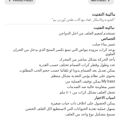
Previous Product
Next Product
ماكينة التفتيت
جميع الحقوق محفوظة © 2024
جميع النصوص والصور الموجودة على موقعنا محفوظة.
"الجودة والابتكار: لقاء مع آلات طحن أوزدن يم"
ولا يمكن استخدامها دون الحصول على إذن وإسناد مناسب.
ماكينة التفتيت:
تستخدم لتنعيم العلف من اجل الدواجن
الخصائص
تتميز ببناء صلب
يوجد كرات مزودة بنواض التي تمنع تكسر المنتج الذي يدخل من الخزان
العلوي
يأخذ الحركة بشكل مباشر من المحرك
عدد وطول وقطر كرات الصمام تختلف حسب القدرة
يمكن تعديل بعد الصمام يدويا او تلقائيا حسب حجم الحب المطلوب
يحتوي على نظام يؤمن التغذية بشكل منتظم
يمكن توقيف العملية من My bass
تتميز بمقاومة عالية ضد الصدمات
تجعل العلف بشكل كرات من ١-٤ ملم
اسباب الاختيار
يمكن الحصول على اعلاف ذات حبات صغيرة
يسهل عملية تغذية الحيوانات التي لاتستطيع اكل العلف الخشن
تسمح بتشكيل نوع واحد من العلف