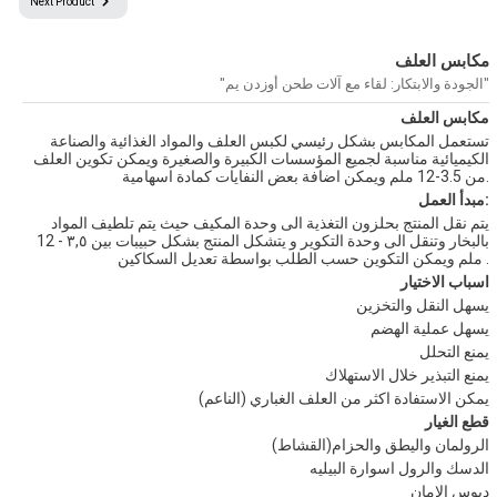
Next Product
مكابس العلف
جميع الحقوق محفوظة © 2024
جميع النصوص والصور الموجودة على موقعنا محفوظة.
"الجودة والابتكار: لقاء مع آلات طحن أوزدن يم"
ولا يمكن استخدامها دون الحصول على إذن وإسناد مناسب.
مكابس العلف
تستعمل المكابس بشكل رئيسي لكبس العلف والمواد الغذائية والصناعة
الكيميائية مناسبة لجميع المؤسسات الكبيرة والصغيرة ويمكن تكوين العلف
من 3.5-12 ملم ويمكن اضافة بعض النفايات كمادة اسهامية.
مبدأ العمل:
يتم نقل المنتج بحلزون التغذية الى وحدة المكيف حيث يتم تلطيف المواد
بالبخار وتنقل الى وحدة التكوير و يتشكل المنتج بشكل حبيبات بين ٣,٥ - 12
ملم ويمكن التكوين حسب الطلب بواسطة تعديل السكاكين .
اسباب الاختيار
يسهل النقل والتخزين
يسهل عملية الهضم
يمنع التحلل
يمنع التبذير خلال الاستهلاك
يمكن الاستفادة اكثر من العلف الغباري (الناعم)
قطع الغيار
الرولمان واليطق والحزام(القشاط)
الدسك والرول اسوارة البيليه
دبوس الامان