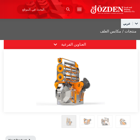
×
×
من نحن
عربي
منتجات /
مكابس العلف
» الصفحة الرئيسية
منتجات
العناوين الفرعية
» من نحن
الإنتاج
» منتجات
مشاريع
فهرس
» الإنتاج
اتصال
» مشاريع
» فهرس
» اتصال
+90 332 345 03 25
info@ozdenyemmak.com