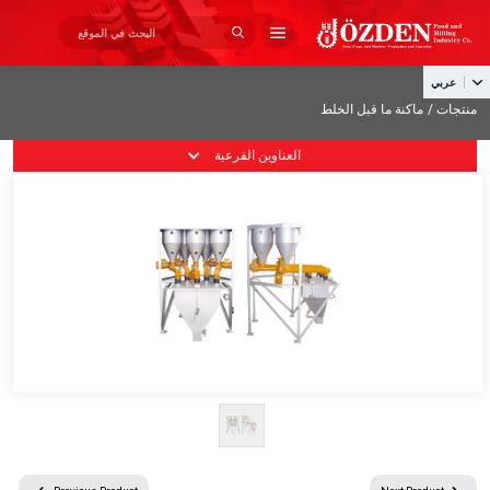
×
×
من نحن
عربي
منتجات /
ماكنة ما قبل الخلط
» الصفحة الرئيسية
منتجات
العناوين الفرعية
» من نحن
الإنتاج
» منتجات
مشاريع
فهرس
» الإنتاج
اتصال
» مشاريع
» فهرس
» اتصال
+90 332 345 03 25
info@ozdenyemmak.com