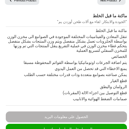
Previous Product
Next Product
ماكنة ما قبل الخلط
جميع الحقوق محفوظة © 2024
جميع النصوص والصور الموجودة على موقعنا محفوظة.
"الجودة والابتكار: لقاء مع آلات طحن أوزدن يم"
ولا يمكن استخدامها دون الحصول على إذن وإسناد مناسب.
ماكنة ما قبل الخلط
تنقل المعادن والفيتامينات المختلفة الموجودة في الصوامع الى مخزن الوزن
بواسطة الحلزونات تعمل بشكل منفصل ويتم وزن المنتجات بشكل منفصل
يتحكم غطاء مخزن الوزن في عملية التفريغ ينقل المنتجات التي تم وزنها
للمخزن السفلي لتسريع العملية
الخصائص
يتم اضافة الجرعات اوتوماتيكيا بواسطة القوائم المحفوظة مسبقا
يمنع الاخطاء التي قد تحصل من العمل اليدوي
يمكن صناعته بصوامع متعددة وذات قدرات مختلفة حسب الطلب
قطع الغيار
الرولمان واليطق
قطع التوصيل بين اجزاء الالة (المقرنات)
صمامات الضغط الهوائية والانابيب
الحصول على معلومات البريد