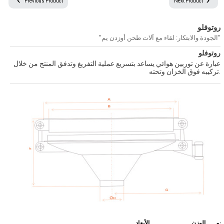
Previous Product
Next Product
روتوفلو
جميع الحقوق محفوظة © 2024
جميع النصوص والصور الموجودة على موقعنا محفوظة.
"الجودة والابتكار: لقاء مع آلات طحن أوزدن يم"
ولا يمكن استخدامها دون الحصول على إذن وإسناد مناسب.
روتوفلو
عبارة عن توربين هوائي يساعد بتسريع عملية التفريغ وتدفق المنتج من خلال
تركيبه فوق الخزان وتحته.
جم
الوزن
الأبعاد